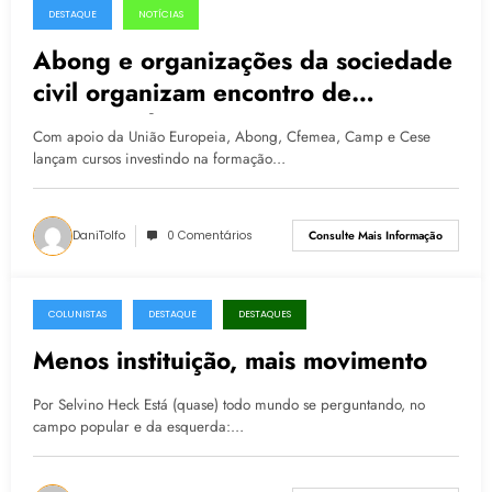
DESTAQUE
NOTÍCIAS
06.09.2017
Abong e organizações da sociedade
civil organizam encontro de
comunicadores
Com apoio da União Europeia, Abong, Cfemea, Camp e Cese
lançam cursos investindo na formação…
DaniTolfo
0 Comentários
Consulte Mais Informação
COLUNISTAS
DESTAQUE
DESTAQUES
11.12.2016
Menos instituição, mais movimento
Por Selvino Heck Está (quase) todo mundo se perguntando, no
campo popular e da esquerda:…