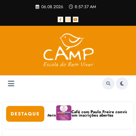
Pular
06.08.2026
8:57:37 AM
para
o
conteúdo
Café com Paulo Freire convida: ato público e 
DESTAQUE
-Estar na Internet está com inscrições abertas