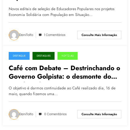
Novos editais de seleção de Educadores Populares nos projetos
Economia Solidária com População em Situação…
DaniTolfo
1 Comentários
Consulte Mais Informação
DESTAQUE
DESTAQUES
NOTÍCIAS
23.06.2016
Café com Debate – Destrinchando o
Governo Golpista: o desmonte do
Estado e dos Direitos
O objetivo é darmos continuidade ao Café realizado dia, 16 de
maio, quando fizemos uma…
DaniTolfo
0 Comentários
Consulte Mais Informação