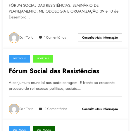
Fórum Social das Resistências
FÓRUM SOCIAL DAS RESISTÊNCIAS: SEMINÁRIO DE
PLANEJAMENTO, METODOLOGIA E ORGANIZAÇÃO 09 e 10 de
Dezembro…
DaniTolfo
1 Comentários
Consulte Mais Informação
DESTAQUE
NOTÍCIAS
28.11.2016
Fórum Social das Resistências
A conjuntura mundial nos pede coragem. E frente ao crescente
processo de retrocessos políticos, sociais,…
DaniTolfo
0 Comentários
Consulte Mais Informação
DESTAQUE
DESTAQUES