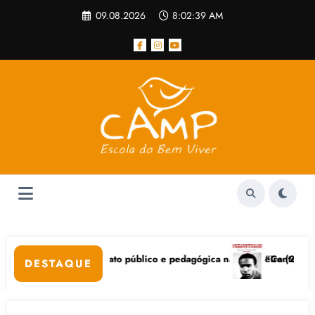
Pular
09.08.2026
8:02:39 AM
para
o
conteúdo
nvida: ato público e pedagógica na sexta-feira (24), no CPERS Sindica
“Centenário de Frantz Fanon
DESTAQUE