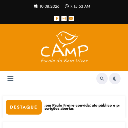
Pular
10.08.2026
7:15:53 AM
para
o
conteúdo
eire convida: ato público e pedagógica na sexta-feira (24), no CPERS 
“Centenário de Frant
DESTAQUE
ertas