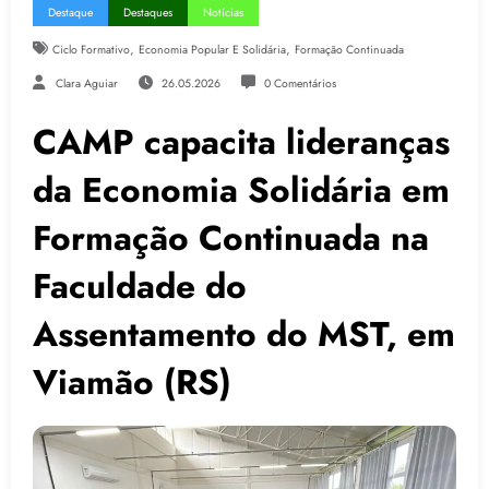
Destaque
Destaques
Notícias
,
,
Ciclo Formativo
Economia Popular E Solidária
Formação Continuada
Clara Aguiar
26.05.2026
0 Comentários
CAMP capacita lideranças
da Economia Solidária em
Formação Continuada na
Faculdade do
Assentamento do MST, em
Viamão (RS)