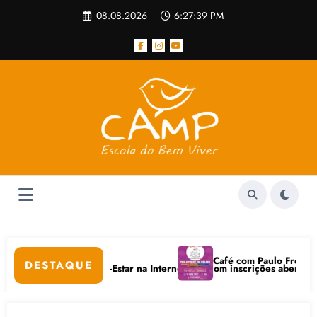
Pular
08.08.2026
6:27:39 PM
para
o
conteúdo
Café com Paulo Freire convida: a
DESTAQUE
Digitais e Bem-Estar na Internet está com inscrições abertas