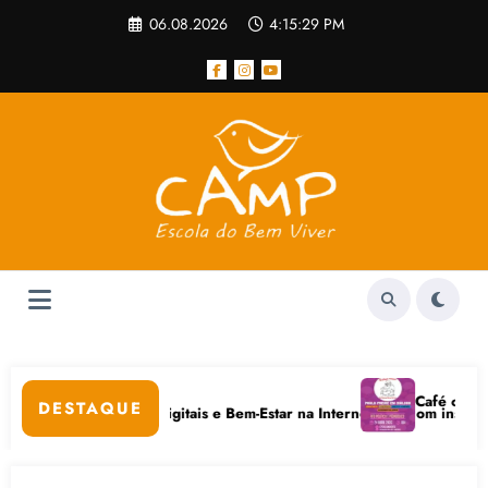
Pular
06.08.2026
4:15:29 PM
para
o
conteúdo
r popular
Café com Paulo 
DESTAQUE
tivo em Cuidados Digitais e Bem-Estar na Internet está com inscrições a