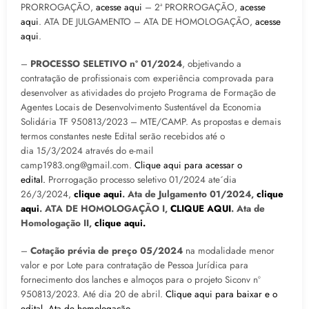
PRORROGAÇÃO,
acesse aqui
– 2ª PRORROGAÇÃO,
acesse
aqui
. ATA DE JULGAMENTO – ATA DE HOMOLOGAÇÃO,
acesse
aqui
.
–
PROCESSO SELETIVO nº 01/2024
, objetivando a
contratação de profissionais com experiência comprovada para
desenvolver as atividades do projeto Programa de Formação de
Agentes Locais de Desenvolvimento Sustentável da Economia
Solidária TF 950813/2023 – MTE/CAMP. As propostas e demais
termos constantes neste Edital serão recebidos até o
dia
15/3/2024 através do e-mail
camp1983.ong@gmail.com.
Clique aqui para acessar o
edital.
Prorrogação processo seletivo 01/2024 ate´dia
26/3/2024,
clique aqui
. Ata de Julgamento 01/2024,
clique
aqui
. ATA DE HOMOLOGAÇÃO I,
CLIQUE AQUI
. Ata de
Homologação II,
clique aqui.
–
Cotação prévia de preço 05/2024
na modalidade menor
valor e por Lote para contratação de Pessoa Jurídica para
fornecimento dos lanches e almoços para o projeto Siconv nº
950813/2023. Até dia 20 de abril.
Clique aqui para baixar e o
edital.
Ata de homologação.