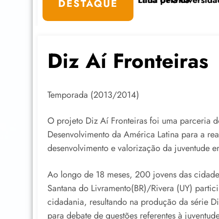
ticolonial” dia 24/11 na UFGRS
Feicoop é marcada pela diversidade e fortalece a
DESTAQUE
Diz Aí Fronteiras
Temporada (2013/2014)
O projeto Diz Aí Fronteiras foi uma parceria 
Desenvolvimento da América Latina para a re
desenvolvimento e valorização da juventude em 
Ao longo de 18 meses, 200 jovens das cidades
Santana do Livramento(BR)/Rivera (UY) parti
cidadania, resultando na produção da série Di
para debate de questões referentes à juventud