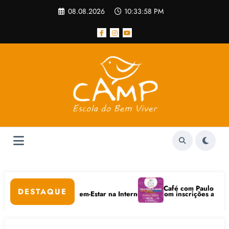
Pular
08.08.2026
10:33:58 PM
para
o
conteúdo
Café com Paulo Freire convida: ato 
DESTAQUE
itais e Bem-Estar na Internet está com inscrições abertas