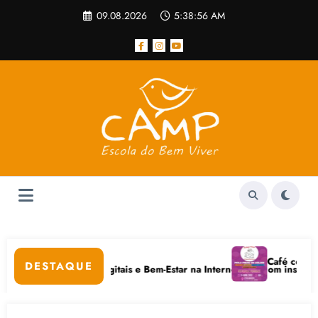
Pular
09.08.2026
5:38:56 AM
para
o
conteúdo
 popular
Café com Paulo F
DESTAQUE
ivo em Cuidados Digitais e Bem-Estar na Internet está com inscrições a