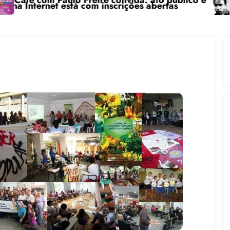
o Freire convida: ato público e pedagógica na sexta-
“Centenário de 
tá com inscrições abertas