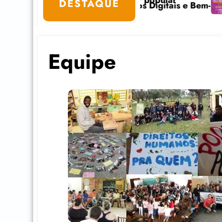
egado do educador popular
Café com Paul
DESTAQUE
ativo em Cuidados Digitais e Bem-Estar na Internet es
Equipe