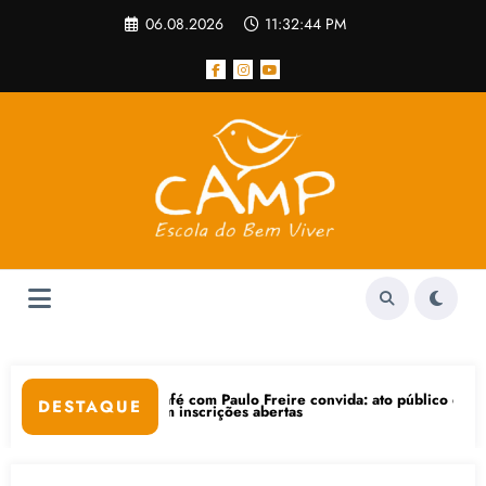
Pular
06.08.2026
11:32:45 PM
para
o
conteúdo
Café com Paulo Freire convida: ato público e pedagógica na sexta-feira
“Cen
DESTAQUE
om inscrições abertas