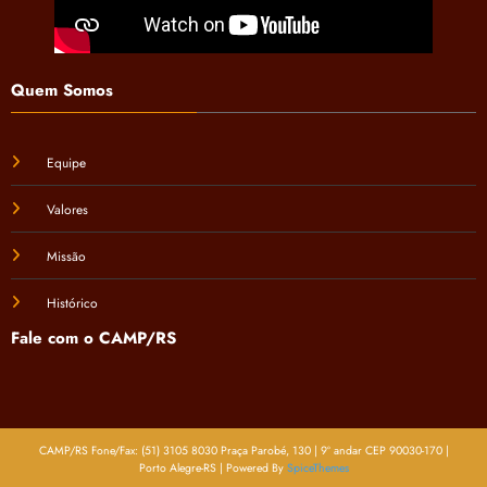
Quem Somos
Equipe
Valores
Missão
Histórico
Fale com o CAMP/RS
CAMP/RS Fone/Fax: (51) 3105 8030 Praça Parobé, 130 | 9º andar CEP 90030-170 |
Porto Alegre-RS | Powered By
SpiceThemes