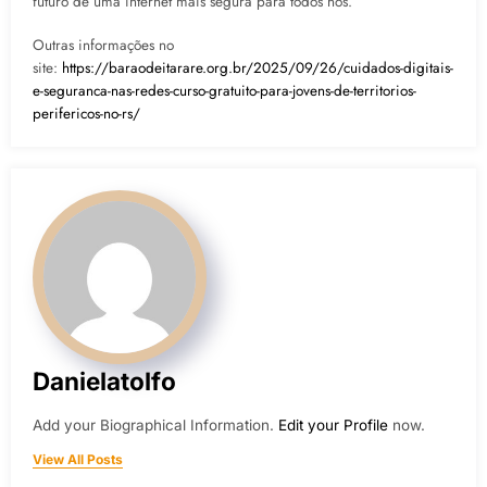
futuro de uma internet mais segura para todos nós.
Outras informações no
site:
https://baraodeitarare.org.br/2025/09/26/cuidados-digitais-
e-seguranca-nas-redes-curso-gratuito-para-jovens-de-territorios-
perifericos-no-rs/
Danielatolfo
Add your Biographical Information.
Edit your Profile
now.
View All Posts