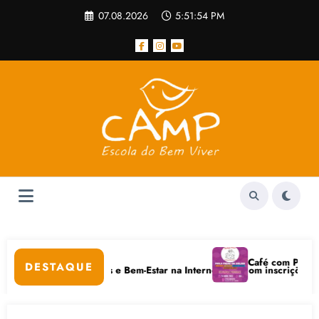
Pular
07.08.2026
5:51:54 PM
para
o
conteúdo
r
Café com Paulo Freire c
DESTAQUE
Cuidados Digitais e Bem-Estar na Internet está com inscrições abertas