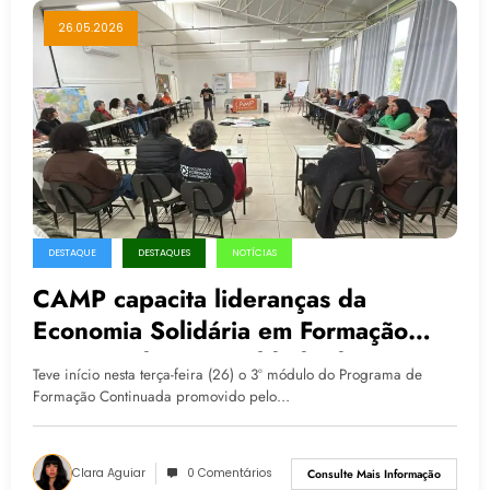
26.05.2026
DESTAQUE
DESTAQUES
NOTÍCIAS
CAMP capacita lideranças da
Economia Solidária em Formação
Continuada na Faculdade do
Teve início nesta terça-feira (26) o 3º módulo do Programa de
Assentamento do MST, em Viamão
Formação Continuada promovido pelo…
(RS)
Clara Aguiar
0 Comentários
Consulte Mais Informação