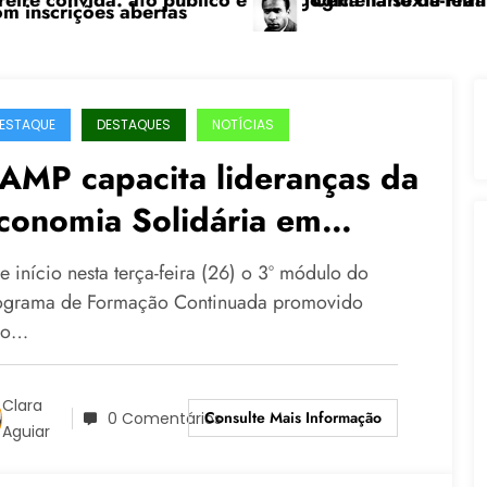
a sexta-feira (24), no CPERS Sindicato
ário de Frantz Fanon: por uma luta anticolonial” di
Feicoop é 
ESTAQUE
DESTAQUES
NOTÍCIAS
AMP capacita lideranças da
conomia Solidária em
ormação Continuada na
e início nesta terça-feira (26) o 3º módulo do
aculdade do Assentamento
ograma de Formação Continuada promovido
lo…
o MST, em Viamão (RS)
Clara
Consulte Mais Informação
0 Comentários
Aguiar