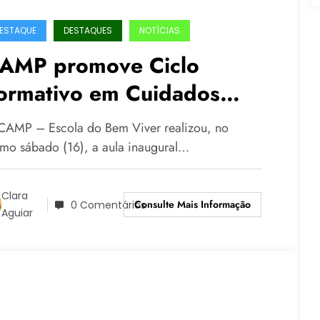
ESTAQUE
DESTAQUES
NOTÍCIAS
AMP promove Ciclo
ormativo em Cuidados
igitais diante do avanço
CAMP – Escola do Bem Viver realizou, no
as Big Techs e da IA
timo sábado (16), a aula inaugural…
Clara
Consulte Mais Informação
0 Comentários
Aguiar