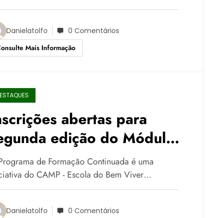
Danielatolfo
0 Comentários
onsulte Mais Informação
ESTAQUES
nscrições abertas para
egunda edição do Módulo
o Programa de Formação
Programa de Formação Continuada é uma
o CAMP
iciativa do CAMP - Escola do Bem Viver…
Danielatolfo
0 Comentários