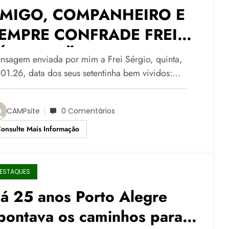
MIGO, COMPANHEIRO E
EMPRE CONFRADE FREI
ÉRGIO GÖRGEN
nsagem enviada por mim a Frei Sérgio, quinta,
.01.26, data dos seus setentinha bem vividos:…
CAMPsite
0 Comentários
onsulte Mais Informação
ESTAQUES
á 25 anos Porto Alegre
pontava os caminhos para o