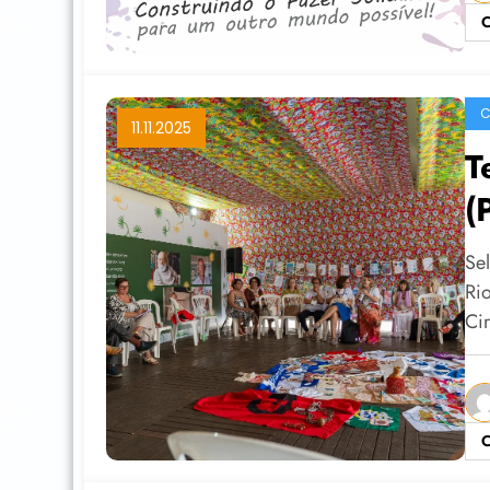
C
C
11.11.2025
T
(
Se
Ri
Ci
C