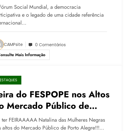
undo
Fórum Social Mundial, a democracia
rticipativa e o legado de uma cidade referência
ternacional…
CAMPsite
0 Comentários
onsulte Mais Informação
ESTAQUES
eira do FESPOPE nos Altos
o Mercado Público de
orto Alegre inicia dia
i ter FEIRAAAAA Natalina das Mulheres Negras
0/12
s altos do Mercado Público de Porto Alegre!!!…