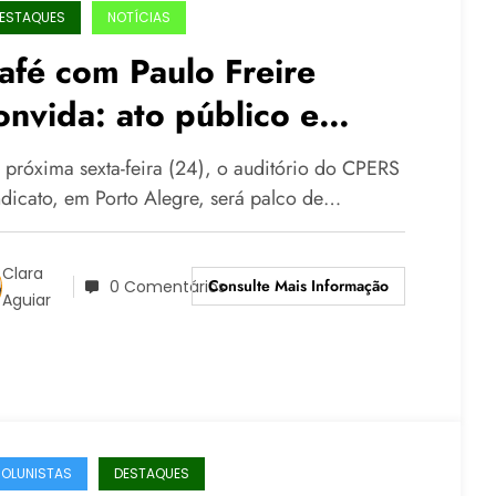
ESTAQUES
NOTÍCIAS
afé com Paulo Freire
onvida: ato público e
edagógica na sexta-feira
 próxima sexta-feira (24), o auditório do CPERS
24), no CPERS Sindicato
ndicato, em Porto Alegre, será palco de…
Clara
Consulte Mais Informação
0 Comentários
Aguiar
OLUNISTAS
DESTAQUES