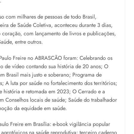
.
 com milhares de pessoas de todo Brasil,
ira de Saúde Coletiva, aconteceu durante 3 dias,
coração, com lançamento de livros e publicações,
úde, entre outros.
a Paulo Freire no ABRASCÃO foram: Celebrando os
ão de vídeo contando sua história de 20 anos; O
um Brasil mais justo e soberano; Programa de
A luta por saúde no fortalecimento dos territórios;
e história e retomada em 2023; O Cerrado e a
em Conselhos locais de saúde; Saúde do trabalhador
omoção da equidade em saúde.
ulo Freire em Brasília: e-book vigilância popular
s agrotóxicos na saúde reprodutiva; terceiro caderno