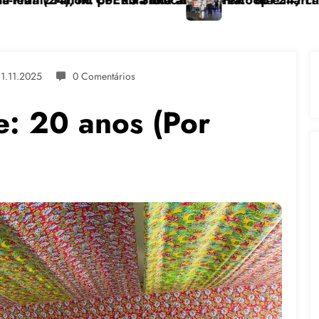
colonial” dia 24/11 na UFGRS
Feicoop é marcada pela diversidade e fortalece al
11.11.2025
0 Comentários
e: 20 anos (Por