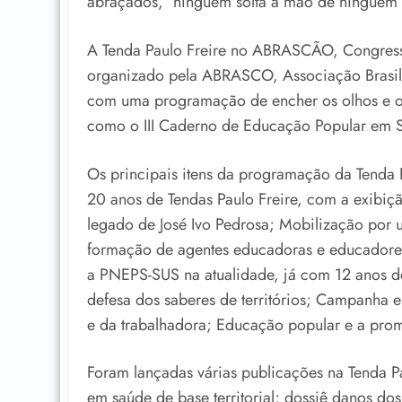
abraçados, ´ninguém solta a mão de ninguém´
A Tenda Paulo Freire no ABRASCÃO, Congresso
organizado pela ABRASCO, Associação Brasile
com uma programação de encher os olhos e o 
como o III Caderno de Educação Popular em Sa
Os principais itens da programação da Tend
20 anos de Tendas Paulo Freire, com a exibiç
legado de José Ivo Pedrosa; Mobilização por 
formação de agentes educadoras e educadores; 
a PNEPS-SUS na atualidade, já com 12 anos d
defesa dos saberes de territórios; Campanha 
e da trabalhadora; Educação popular e a pr
Foram lançadas várias publicações na Tenda Pa
em saúde de base territorial; dossiê danos do