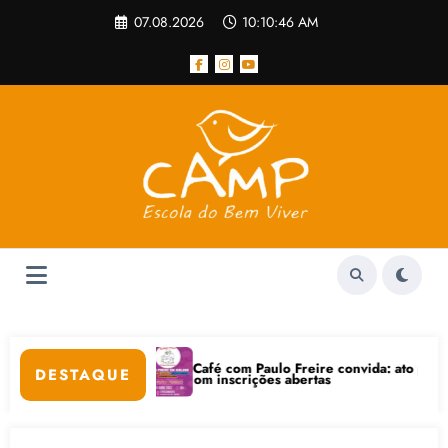
Pular
07.08.2026
10:10:47 AM
para
o
conteúdo
Café com Paulo Freire convida: ato público e pedagógica na sex
DESTAQUE
t está com inscrições abertas