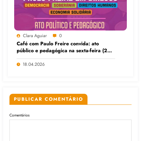
Clara Aguiar
0
Café com Paulo Freire convida: ato
público e pedagógica na sexta-feira (24),
no CPERS Sindicato
18.04.2026
PUBLICAR COMENTÁRIO
Comentários