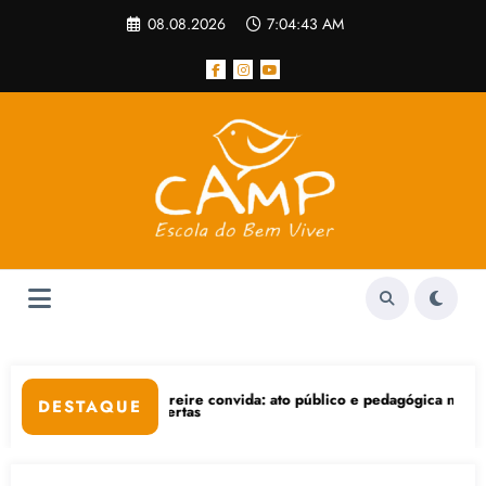
Pular
08.08.2026
7:04:43 AM
para
o
conteúdo
eire convida: ato público e pedagógica na sexta-feira (24), no CPERS 
“Centenário de Frant
DESTAQUE
rtas