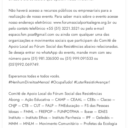
Não haverá acesso a recursos públicos ou empresariais para a
realização de nosso evento. Para saber mais sobre o evento acesse
nosso endereço eletrônico: www.forumsocialportoalegre.org.br ou
pelo contato telefônico +55 (51) 3221.3521 ou pelo e-mail
espaco.fsm.poa@gmail.com ou ainda com qualquer uma das
organizações e movimentos sociais que participam do Comitê de
Apoio Local ao Fórum Social das Resistências abaixo relacionadas.
Se deseja entrar no whatsApp do evento, mande msm com seu
número para (51) 981.336500 ou (51) 999.091533 ou
(051)992.069749.
Esperamos todas e todos vocês.
#NenhumDireitoaMenos! #OcupaTudo! #LutarResistirAvançar!
Comitê de Apoio Local do Fórum Social das Resistências
Abong – Ação Educativa – CAMP – CEAAL – CEBs – Clacso –
CNJP – CTB – CUT – FALP – FMEducação – FS das Pessoas
Idosas – FMML – FREPOP – FUNPOTPMA – Ibase – IDhES
Instituto – Instituto Ethos – Instituto Parrhesia – IPF – Geledés –
MMM – MNLM – Movimento Comunitário – Profetas da Ecologia