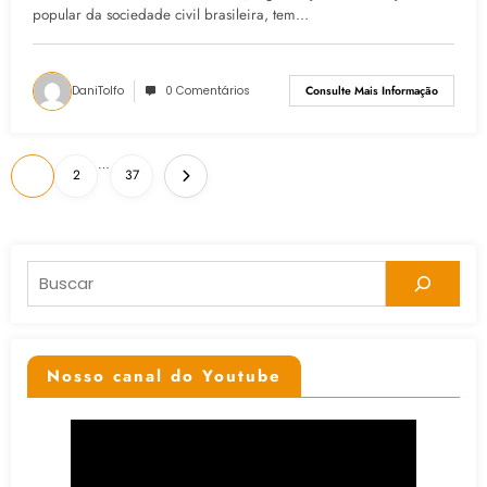
SOLIDÁRIO
popular da sociedade civil brasileira, tem…
DaniTolfo
0 Comentários
Consulte Mais Informação
Paginação
…
1
2
37
de
posts
Pesquisar
Nosso canal do Youtube