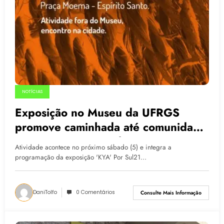
NOTÍCIAS
Exposição no Museu da UFRGS
promove caminhada até comunidade
Guarani em Porto Alegre
Atividade acontece no próximo sábado (5) e integra a
programação da exposição 'KYA' Por Sul21…
DaniTolfo
0 Comentários
Consulte Mais Informação