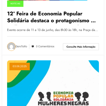
NOTÍCIAS
12ª Feira de Economia Popular
Solidária destaca o protagonismo de
mulheres negras em Porto Alegre
Evento ocorre de 11 a 13 de junho, das 8h30 às 18h, na Praça da…
DaniTolfo
0 Comentários
Consulte Mais Informação
03.06.2025