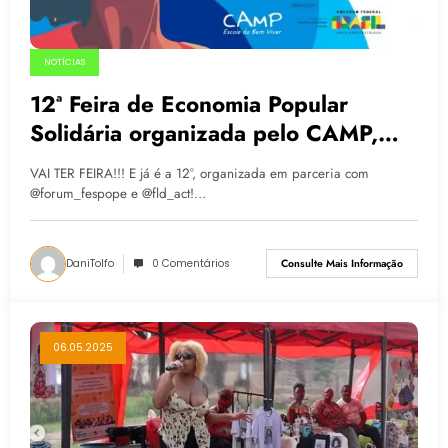
NOTÍCIAS
12ª Feira de Economia Popular
Solidária organizada pelo CAMP,
FESPOPE e FLD
VAI TER FEIRA!!! E já é a 12°, organizada em parceria com
@forum_fespope e @fld_act!…
DaniTolfo
0 Comentários
Consulte Mais Informação
06.05.2025