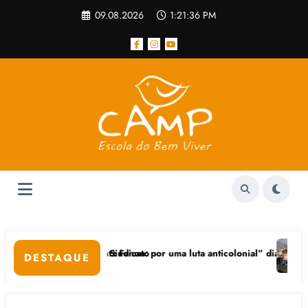
Pular
09.08.2026
1:21:37 PM
para
o
conteúdo
S Sindicato
ntz Fanon: por uma luta anticolonial” dia 24/11 na UFGRS
Feicoop é marcada pela
DESTAQUE