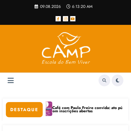
Pular
09.08.2026
6:13:21 AM
para
o
conteúdo
Café com Paulo Freire convida: ato público e pedagógica na sex
DESTAQUE
t está com inscrições abertas