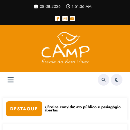
Pular
08.08.2026
1:51:37 AM
para
o
conteúdo
to público e pedagógica na sexta-feira (24), no CPERS Sindicato
“Centenário de Frantz Fanon: por um
DESTAQUE