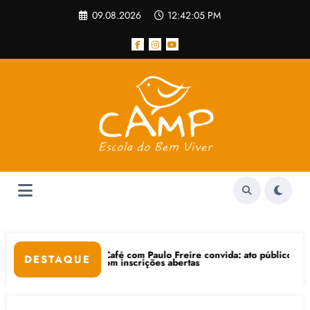
Pular
09.08.2026
12:42:06 PM
para
o
conteúdo
Café com Paulo Freire convida: ato público e pedagógica na sexta-fei
“C
DESTAQUE
 com inscrições abertas