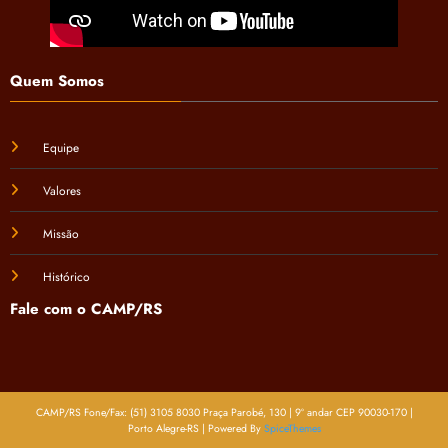
Quem Somos
Equipe
Valores
Missão
Histórico
Fale com o CAMP/RS
CAMP/RS Fone/Fax: (51) 3105 8030 Praça Parobé, 130 | 9º andar CEP 90030-170 |
Porto Alegre-RS | Powered By
SpiceThemes