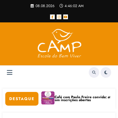
Pular
08.08.2026
4:46:03 AM
para
o
conteúdo
Café com Paulo Freire convida: ato público e pedagógica n
DESTAQUE
nternet está com inscrições abertas