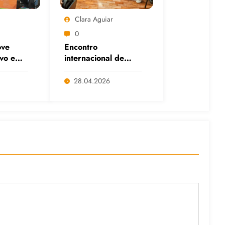
Clara Aguiar
0
ve
Encontro
ivo em
internacional de
itais
Cafés com Paulo
anço
Freire reafirma
28.04.2026
s e da
legado do educador
popular