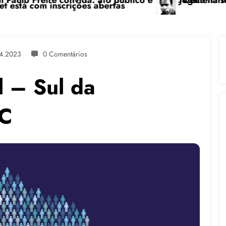
úblico e pedagógica na sexta-feira (24), no CPERS Sin
“Centenário de Frantz Fanon: por uma l
s
4.2023
0 Comentários
l – Sul da
SC