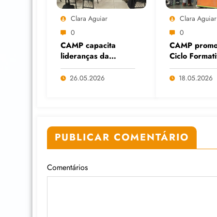
Clara Aguiar
Clara Aguiar
0
0
CAMP capacita
CAMP promo
lideranças da
Ciclo Format
Economia Solidária
Cuidados Dig
em Formação
diante do av
26.05.2026
18.05.2026
Continuada na
das Big Tech
Faculdade do
IA
Assentamento do
MST, em Viamão
(RS)
PUBLICAR COMENTÁRIO
Comentários