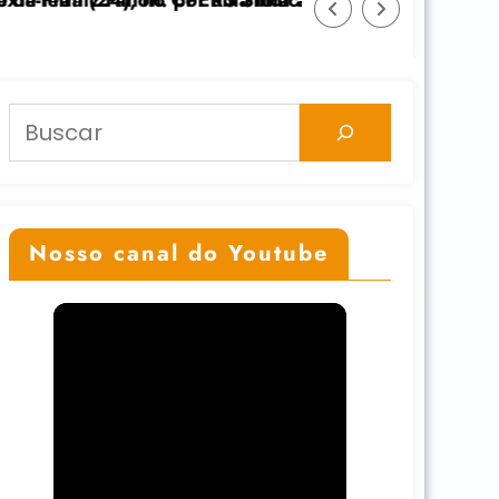
dicato
uta anticolonial” dia 24/11 na UFGRS
Feicoop é marcada pela diversidade e fort
Pesquisar
Nosso canal do Youtube