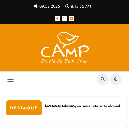
Pular
09.08.2026
8:15:56 AM
para
o
conteúdo
o CPERS Sindicato
de Frantz Fanon: por uma luta anticolonial” dia 24/11 na UFGRS
Feicoop é marcad
DESTAQUE