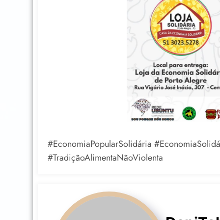
#EconomiaPopularSolidária #EconomiaSolidári
#TradiçãoAlimentaNãoViolenta