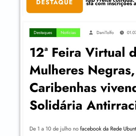
reire convida: ato público e pedagógica na sexta-fei
“Centenário de Fra
DESTAQUE
com inscrições abertas
Destaques
Notícias
DaniTolfo
01.0
12ª Feira Virtual
Mulheres Negras, 
Caribenhas viven
Solidária Antirrac
De 1 a 10 de julho no
facebook da Rede Ubun