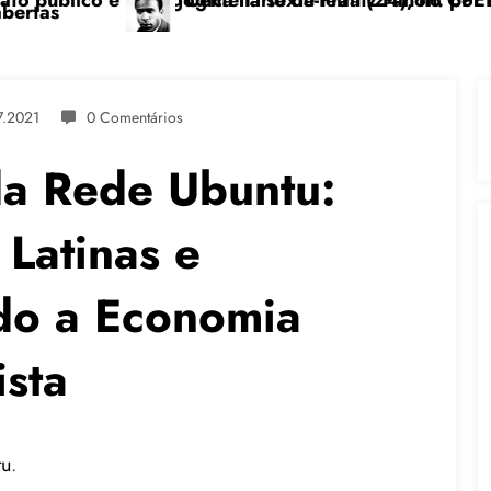
ra (24), no CPERS Sindicato
ntz Fanon: por uma luta anticolonial” dia 24/11 na 
Feicoop é marcada pel
7.2021
0 Comentários
 da Rede Ubuntu:
Latinas e
do a Economia
ista
tu
.