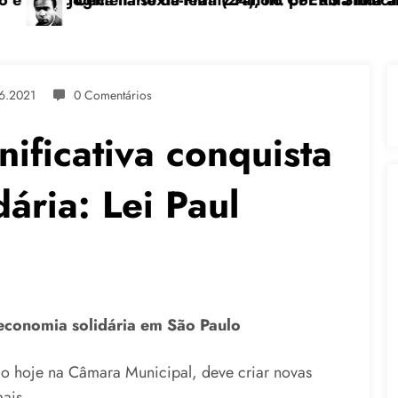
ira (24), no CPERS Sindicato
antz Fanon: por uma luta anticolonial” dia 24/11 na
Feicoop é marcada pe
6.2021
0 Comentários
nificativa conquista
ária: Lei Paul
 economia solidária em São Paulo
o hoje na Câmara Municipal, deve criar novas
mais