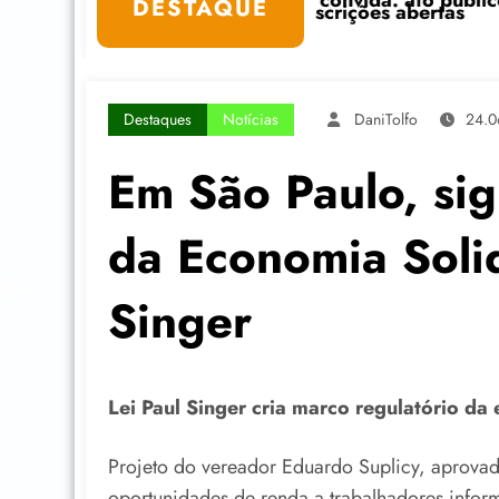
Freire convida: ato público e pedagógica na sexta-fe
“Centenário de Fr
DESTAQUE
com inscrições abertas
Destaques
Notícias
DaniTolfo
24.0
Em São Paulo, sig
da Economia Solid
Singer
Lei Paul Singer cria marco regulatório da
Projeto do vereador Eduardo Suplicy, aprovad
oportunidades de renda a trabalhadores infor