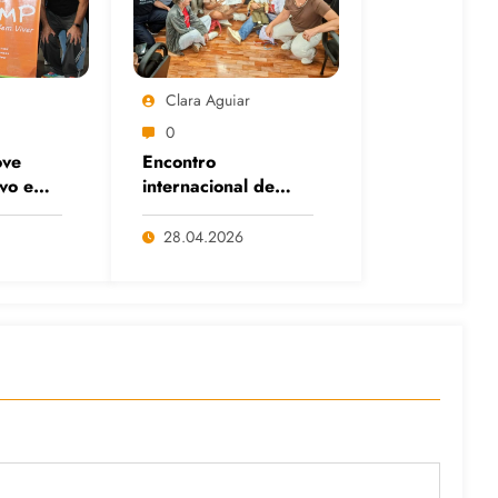
Clara Aguiar
0
ve
Encontro
ivo em
internacional de
itais
Cafés com Paulo
anço
Freire reafirma
28.04.2026
s e da
legado do educador
popular