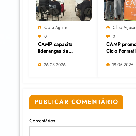
Clara Aguiar
Clara Aguiar
0
0
CAMP capacita
CAMP promo
lideranças da
Ciclo Format
Economia Solidária
Cuidados Dig
em Formação
diante do av
26.05.2026
18.05.2026
Continuada na
das Big Tech
Faculdade do
IA
Assentamento do
MST, em Viamão
(RS)
PUBLICAR COMENTÁRIO
Comentários