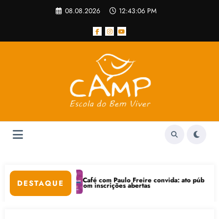
Pular
08.08.2026
12:43:07 PM
para
o
conteúdo
Café com Paulo Freire convida: ato público e pedagógica na sexta-
DESTAQUE
stá com inscrições abertas