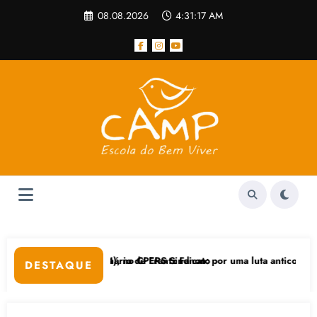
Pular
08.08.2026
4:31:18 AM
para
o
conteúdo
 (24), no CPERS Sindicato
tenário de Frantz Fanon: por uma luta anticolonial” dia 24/11 na UFG
Feicoop
DESTAQUE