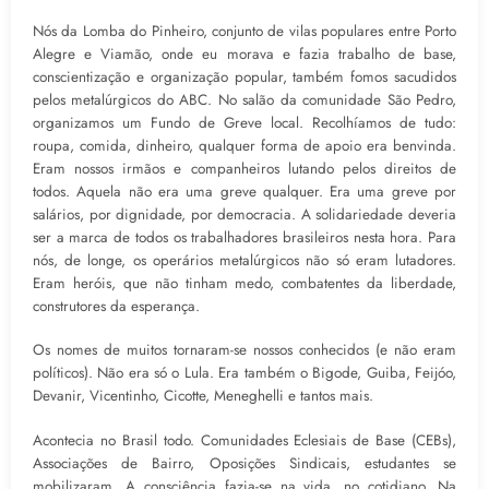
Nós da Lomba do Pinheiro, conjunto de vilas populares entre Porto
Alegre e Viamão, onde eu morava e fazia trabalho de base,
conscientização e organização popular, também fomos sacudidos
pelos metalúrgicos do ABC. No salão da comunidade São Pedro,
organizamos um Fundo de Greve local. Recolhíamos de tudo:
roupa, comida, dinheiro, qualquer forma de apoio era benvinda.
Eram nossos irmãos e companheiros lutando pelos direitos de
todos. Aquela não era uma greve qualquer. Era uma greve por
salários, por dignidade, por democracia. A solidariedade deveria
ser a marca de todos os trabalhadores brasileiros nesta hora. Para
nós, de longe, os operários metalúrgicos não só eram lutadores.
Eram heróis, que não tinham medo, combatentes da liberdade,
construtores da esperança.
Os nomes de muitos tornaram-se nossos conhecidos (e não eram
políticos). Não era só o Lula. Era também o Bigode, Guiba, Feijóo,
Devanir, Vicentinho, Cicotte, Meneghelli e tantos mais.
Acontecia no Brasil todo. Comunidades Eclesiais de Base (CEBs),
Associações de Bairro, Oposições Sindicais, estudantes se
mobilizaram. A consciência fazia-se na vida, no cotidiano. Na