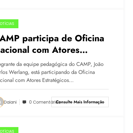
OTÍCIAS
AMP participa de Oficina
acional com Atores
stratégicos – Alimentação
tegrante da equipe pedagógica do CAMP, João
omo Ação Política
rlos Werlang, está participando da Oficina
cional com Atores Estratégicos…
Consulte Mais Informação
Daiani
0 Comentários
OTÍCIAS