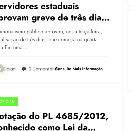
ervidores estaduais
provam greve de três dias
 partir de quarta-feira,
ncionalismo público aprovou, nesta terça-feira,
9/08
ralisação de três dias, que começa na quarta-
ira Em uma…
Consulte Mais Informação
Daiani
0 Comentários
OTÍCIAS
otação do PL 4685/2012,
onhecido como Lei da