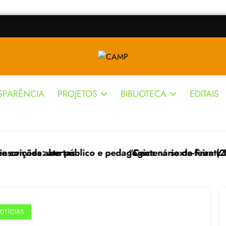
SPARÊNCIA
PROJETOS
BIBLIOTECA
EDITAIS
agógica na sexta-feira (24), no CPERS Sindicato
“Centenário de Frantz Fanon: por uma luta anticolo
F
OTÍCIAS