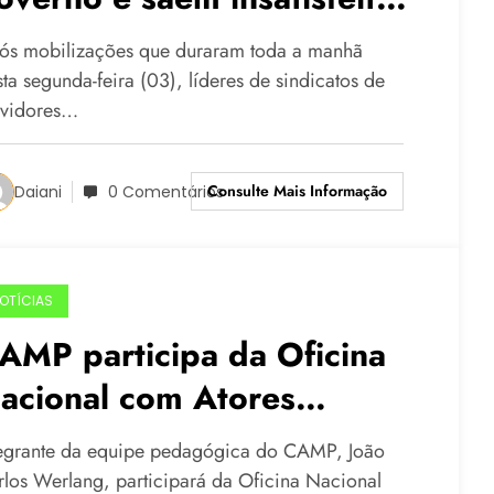
no horizonte, vemos dias
ós mobilizações que duraram toda a manhã
ombrios”
ta segunda-feira (03), líderes de sindicatos de
rvidores…
Consulte Mais Informação
Daiani
0 Comentários
OTÍCIAS
AMP participa da Oficina
acional com Atores
stratégicos do projeto
tegrante da equipe pedagógica do CAMP, João
Comer pra quê?”
rlos Werlang, participará da Oficina Nacional