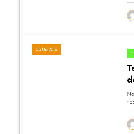
06.08.2015
N
T
d
d
No
"E