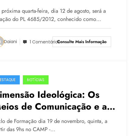
conomia Solidária, será
 próxima quarta-feira, dia 12 de agosto, será a
manhã, 12/08
tação do PL 4685/2012, conhecido como…
Consulte Mais Informação
Daiani
1 Comentários
ESTAQUE
NOTÍCIAS
imensão Ideológica: Os
eios de Comunicação e a
onstrução da Hegemonia,
clo de Formação dia 19 de novembro, quinta, a
om Silvio Caccia Bava
rtir das 9hs no CAMP -…