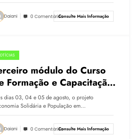
Consulte Mais Informação
Daiani
0 Comentários
OTÍCIAS
erceiro módulo do Curso
e Formação e Capacitação
e Agentes Multiplicadores
s dias 03, 04 e 05 de agosto, o projeto
conomia Solidária e População em…
Consulte Mais Informação
Daiani
0 Comentários