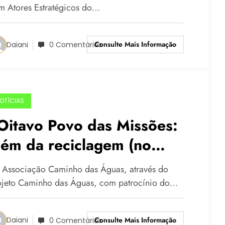
m Atores Estratégicos do…
Consulte Mais Informação
Daiani
0 Comentários
OTÍCIAS
Oitavo Povo das Missões:
lém da reciclagem (no
eminino)” e “Memória,
Associação Caminho das Águas, através do
feto e Reciclagem” serão
ojeto Caminho das Águas, com patrocínio do…
ançados em agosto
Consulte Mais Informação
Daiani
0 Comentários