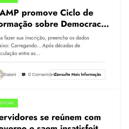
AMP promove Ciclo de
ormação sobre Democracia
 Direitos Humanos
ra fazer sua inscrição, preencha os dados
aixo: Carregando... Após décadas de
ticulação entre as…
Consulte Mais Informação
Daiani
0 Comentários
OTÍCIAS
ervidores se reúnem com
overno e saem insatisfeitos: