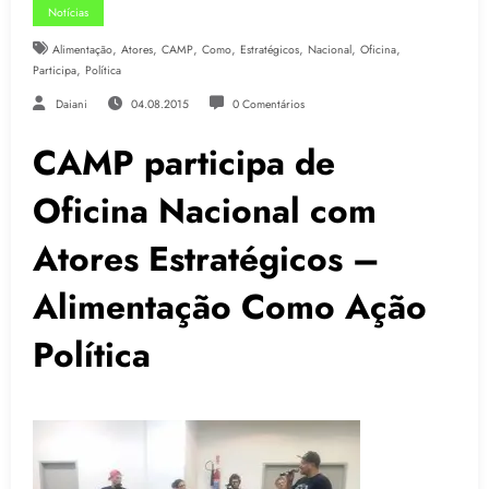
Notícias
,
,
,
,
,
,
,
Alimentação
Atores
CAMP
Como
Estratégicos
Nacional
Oficina
,
Participa
Política
Daiani
04.08.2015
0 Comentários
CAMP participa de
Oficina Nacional com
Atores Estratégicos –
Alimentação Como Ação
Política