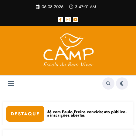
Pular
06.08.2026
3:47:02 AM
para
o
conteúdo
afé com Paulo Freire convida: ato público e pedagógica na sexta-feira
“Cent
DESTAQUE
om inscrições abertas