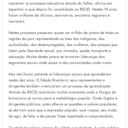
nasceram os processos educativos através do Talher, oficina em
espanhol, e que depois foi consolidado na RECID. Nestes 10 anos
foram milhares de oficinas, seminários, encontros regionais e
nacionais.
Nestes processos passaram quase um milhão de jovens de todas as
regiões do país representando as lutas dos indígenas, dos
quilombolas, dos desempregados, das mulheres, das pessoas que
lutam pela liberdade sexual, por moradia, saúde, transporte e
educação. Muitos destes jovens se tornaram lideranças dos
segmentos sociais onde atuam e das comunidades onde vivem.
Mas não foram somente as lideranças sociais que aprenderam
nestes dez anos. O Estado Brasileiro, seus representantes e
dirigentes também vivenciaram um processo de aprendizado.
Através da RECID ocorreram muitos momentos onde a liturgia da
burocracia se curvou para a metodologia popular. Onde órgãos e
dirigentes públicos, antes alheios as questões e valores populares,
se abriram para que a expressão popular, suas roupas, seu modo
de agir, de falar e de pensar fosse respeitado e compreendido.
O estado brasileiro sempre foi elitista e excludente. A ação pública