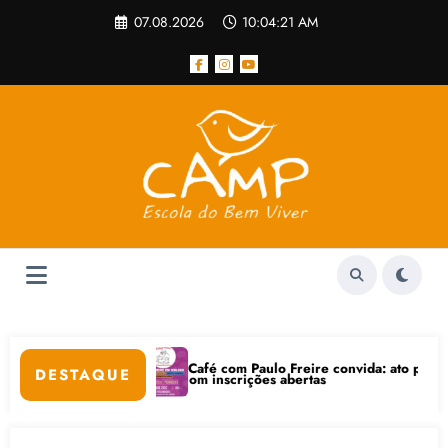
Pular
07.08.2026
10:04:22 AM
para
o
conteúdo
Café com Paulo Freire convida: ato público e pedagógica na s
DESTAQUE
net está com inscrições abertas