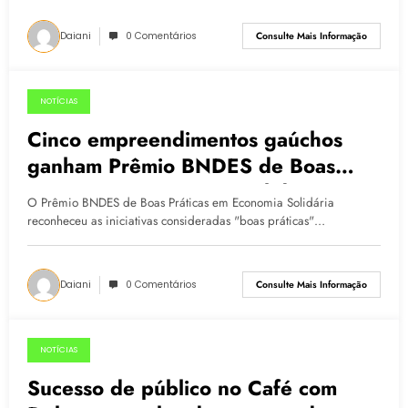
Daiani
0 Comentários
Consulte Mais Informação
NOTÍCIAS
17.06.2015
Cinco empreendimentos gaúchos
ganham Prêmio BNDES de Boas
Práticas em Economia Solidária
O Prêmio BNDES de Boas Práticas em Economia Solidária
reconheceu as iniciativas consideradas "boas práticas"…
Daiani
0 Comentários
Consulte Mais Informação
NOTÍCIAS
26.05.2015
Sucesso de público no Café com