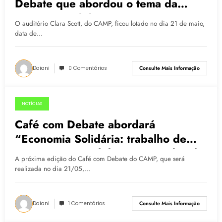
Debate que abordou o tema da
economia solidária
O auditório Clara Scott, do CAMP, ficou lotado no dia 21 de maio,
data de…
Daiani
0 Comentários
Consulte Mais Informação
NOTÍCIAS
08.05.2015
Café com Debate abordará
“Economia Solidária: trabalho de
organizações solidárias em redes de
A próxima edição do Café com Debate do CAMP, que será
relações”
realizada no dia 21/05,…
Daiani
1 Comentários
Consulte Mais Informação