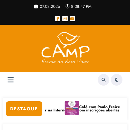
Pular
07.08.2026
8:08:47 PM
para
o
conteúdo
Café com Paulo Freire convida: ato pú
DESTAQUE
ais e Bem-Estar na Internet está com inscrições abertas