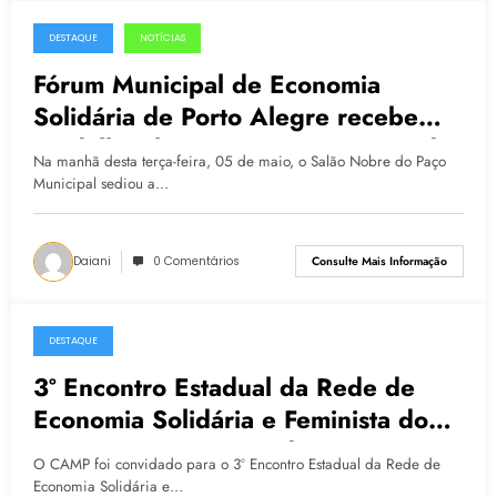
DESTAQUE
NOTÍCIAS
05.05.2015
Fórum Municipal de Economia
Solidária de Porto Alegre recebe
Medalha Floriceno Paixão Mérito do
Na manhã desta terça-feira, 05 de maio, o Salão Nobre do Paço
Trabalho
Municipal sediou a…
Daiani
0 Comentários
Consulte Mais Informação
DESTAQUE
30.03.2015
3º Encontro Estadual da Rede de
Economia Solidária e Feminista do
RS inicia nesta segunda, 30/03
O CAMP foi convidado para o 3º Encontro Estadual da Rede de
Economia Solidária e…