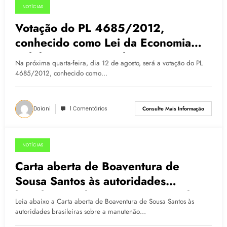
NOTÍCIAS
11.08.2015
Votação do PL 4685/2012,
conhecido como Lei da Economia
Solidária, será amanhã, 12/08
Na próxima quarta-feira, dia 12 de agosto, será a votação do PL
4685/2012, conhecido como…
Daiani
1 Comentários
Consulte Mais Informação
NOTÍCIAS
29.06.2015
Carta aberta de Boaventura de
Sousa Santos às autoridades
brasileiras sobre a manutenção da
Leia abaixo a Carta aberta de Boaventura de Sousa Santos às
política pública de economia
autoridades brasileiras sobre a manutenão…
solidária no Brasil