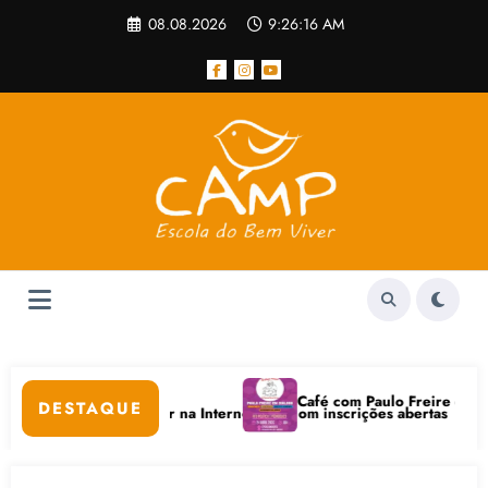
Pular
08.08.2026
9:26:16 AM
para
o
conteúdo
Café com Paulo Freire convida: ato p
DESTAQUE
ais e Bem-Estar na Internet está com inscrições abertas