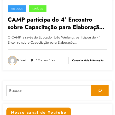
DESTAQUE
NOTÍCIAS
26.03.2015
CAMP participa do 4° Encontro
sobre Capacitação para Elaboração
de Projetos na Perspectiva do
O CAMP, através do Educador João Werlang, participou do 4°
Direito à Cultura e à Cidade
Encontro sobre Capacitação para Elaboração…
Daiani
0 Comentários
Consulte Mais Informação
Pesquisar
Nosso canal do Youtube