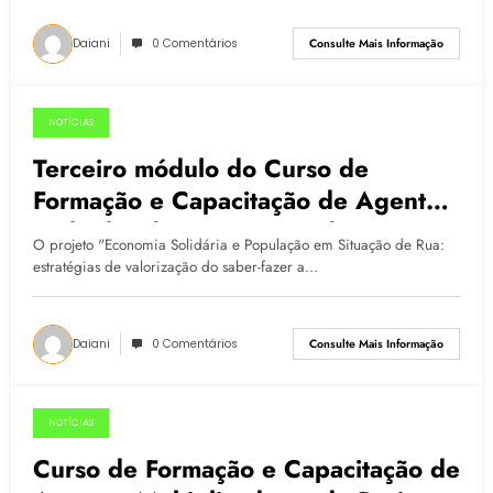
Daiani
0 Comentários
Consulte Mais Informação
NOTÍCIAS
29.06.2015
Terceiro módulo do Curso de
Formação e Capacitação de Agentes
Multiplicadores inicia no dia 01/08
O projeto "Economia Solidária e População em Situação de Rua:
estratégias de valorização do saber-fazer a…
Daiani
0 Comentários
Consulte Mais Informação
NOTÍCIAS
10.06.2015
Curso de Formação e Capacitação de