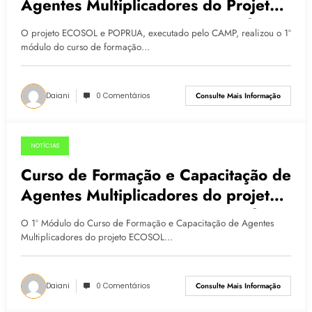
Agentes Multiplicadores do Projeto
ECOSOL e POPRUA Conectando
O projeto ECOSOL e POPRUA, executado pelo CAMP, realizou o 1º
Vivências
módulo do curso de formação…
Daiani
0 Comentários
Consulte Mais Informação
NOTÍCIAS
26.05.2015
Curso de Formação e Capacitação de
Agentes Multiplicadores do projeto
ECOSOL e POPRUA: Conectando
O 1º Módulo do Curso de Formação e Capacitação de Agentes
Vivências inicia 01/06
Multiplicadores do projeto ECOSOL…
Daiani
0 Comentários
Consulte Mais Informação