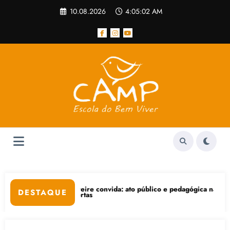
Pular
10.08.2026
4:05:02 AM
para
o
conteúdo
re convida: ato público e pedagógica na sexta-feira (24), no CPERS Si
“Centenário de Frantz 
DESTAQUE
tas