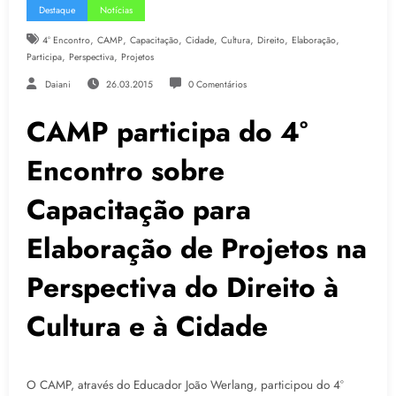
Destaque
Notícias
,
,
,
,
,
,
,
4° Encontro
CAMP
Capacitação
Cidade
Cultura
Direito
Elaboração
,
,
Participa
Perspectiva
Projetos
Daiani
26.03.2015
0 Comentários
CAMP participa do 4°
Encontro sobre
Capacitação para
Elaboração de Projetos na
Perspectiva do Direito à
Cultura e à Cidade
O CAMP, através do Educador João Werlang, participou do 4°