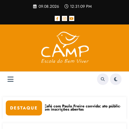
Pular
09.08.2026
12:31:10 PM
para
o
conteúdo
afé com Paulo Freire convida: ato público e pedagógica na sexta-feira
“Cen
DESTAQUE
om inscrições abertas