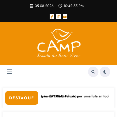
Pular
05.08.2026
10:42:56 PM
para
o
conteúdo
por uma luta anticolonial” dia 24/11 na UFGRS
Feicoop é marcada pela diversidad
DESTAQUE