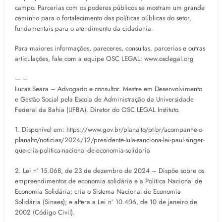
campo. Parcerias com os poderes públicos se mostram um grande
caminho para o fortalecimento das políticas públicas do setor,
fundamentais para o atendimento da cidadania.
Para maiores informações, pareceres, consultas, parcerias e outras
articulações, fale com a equipe OSC LEGAL: www.osclegal.org
— –
Lucas Seara – Advogado e consultor. Mestre em Desenvolvimento
e Gestão Social pela Escola de Administração da Universidade
Federal da Bahia (UFBA). Diretor do OSC LEGAL Instituto.
1. Disponível em: https://www.gov.br/planalto/pt-br/acompanhe-o-
planalto/noticias/2024/12/presidente-lula-sanciona-lei-paul-singer-
que-cria-politica-nacional-de-economia-solidaria
2. Lei nº 15.068, de 23 de dezembro de 2024 – Dispõe sobre os
empreendimentos de economia solidária e a Política Nacional de
Economia Solidária; cria o Sistema Nacional de Economia
Solidária (Sinaes); e altera a Lei nº 10.406, de 10 de janeiro de
2002 (Código Civil).