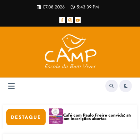
Pular
07.08.2026
5:43:40 PM
para
o
conteúdo
Café com Paulo Freire convida: ato público e pedagógica na
DESTAQUE
ernet está com inscrições abertas