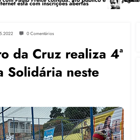
edagógica na sexta-feira (24), no CPERS Sindicato
“Centenário de Frantz Fanon: por uma luta antic
5.2022
0 Comentários
 da Cruz realiza 4ª
 Solidária neste