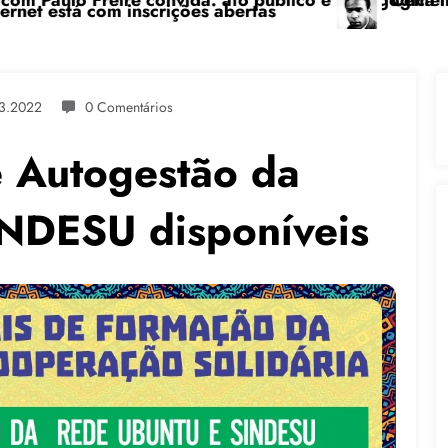
ico e pedagógica na sexta-feira (24), no CPERS Sindic
“Centenário de Frantz Fanon: por uma luta
3.2022
0 Comentários
e Autogestão da
NDESU disponíveis