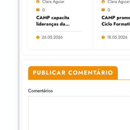
Clara Aguiar
Clara Aguiar
0
0
CAMP capacita
CAMP promo
lideranças da
Ciclo Format
Economia Solidária
Cuidados Dig
em Formação
diante do av
26.05.2026
18.05.2026
Continuada na
das Big Tech
Faculdade do
IA
Assentamento do
MST, em Viamão
(RS)
PUBLICAR COMENTÁRIO
Comentários