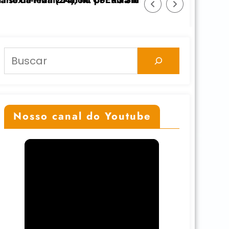
ato
 anticolonial” dia 24/11 na UFGRS
Feicoop é marcada pela diversidade e fortale
Pesquisar
Nosso canal do Youtube