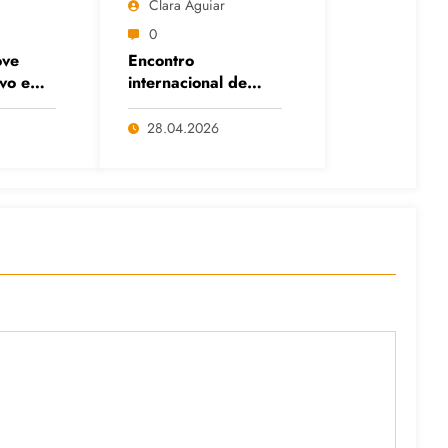
Clara Aguiar
0
ve
Encontro
ivo em
internacional de
itais
Cafés com Paulo
anço
Freire reafirma
28.04.2026
s e da
legado do educador
popular