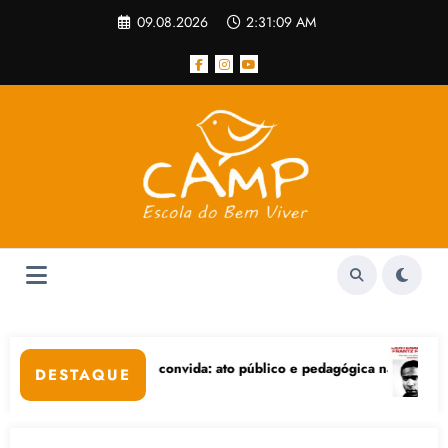
Pular
09.08.2026
2:31:09 AM
para
o
conteúdo
e convida: ato público e pedagógica na sexta-feira (24), no CPERS Sin
“Centenário de Frantz F
DESTAQUE
s