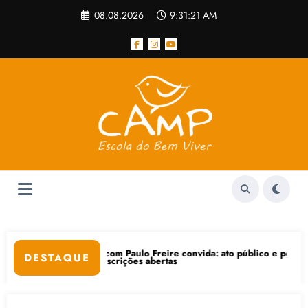
Pular
08.08.2026
9:31:21 AM
para
o
conteúdo
Paulo Freire convida: ato público e pedagógica na sexta-feira (24), no
“Centenário d
DESTAQUE
ções abertas