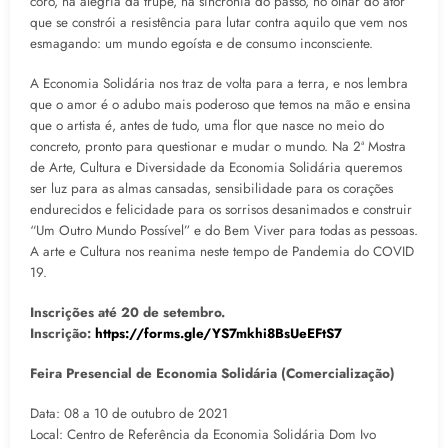
coro, na alegria da trupe, na sincronia do passo, no olhar do ator
que se constrói a resistência para lutar contra aquilo que vem nos
esmagando: um mundo egoísta e de consumo inconsciente.
A Economia Solidária nos traz de volta para a terra, e nos lembra
que o amor é o adubo mais poderoso que temos na mão e ensina
que o artista é, antes de tudo, uma flor que nasce no meio do
concreto, pronto para questionar e mudar o mundo. Na 2ª Mostra
de Arte, Cultura e Diversidade da Economia Solidária queremos
ser luz para as almas cansadas, sensibilidade para os corações
endurecidos e felicidade para os sorrisos desanimados e construir
“Um Outro Mundo Possível” e do Bem Viver para todas as pessoas.
A arte e Cultura nos reanima neste tempo de Pandemia do COVID
19.
Inscrições até 20 de setembro.
Inscrição:
https://forms.gle/YS7mkhi8BsUeEFtS7
Feira Presencial de Economia Solidária (Comercialização)
Data: 08 a 10 de outubro de 2021
Local: Centro de Referência da Economia Solidária Dom Ivo