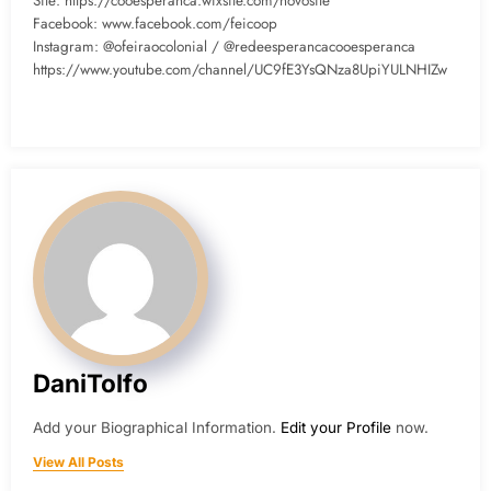
Site: https://cooesperanca.wixsite.com/novosite
Facebook: www.facebook.com/feicoop
Instagram: @ofeiraocolonial / @redeesperancacooesperanca
https://www.youtube.com/channel/UC9fE3YsQNza8UpiYULNHIZw
DaniTolfo
Add your Biographical Information.
Edit your Profile
now.
View All Posts