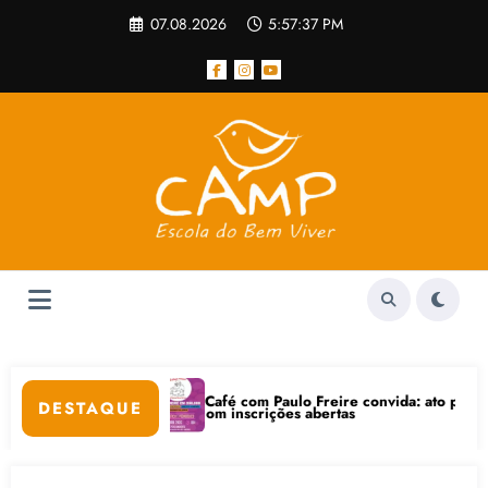
Pular
07.08.2026
5:57:38 PM
para
o
conteúdo
Café com Paulo Freire convida: ato público e pedagógica na sexta
DESTAQUE
está com inscrições abertas