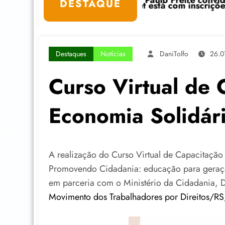
Paulo Freire convida: ato público e pedagógica na se
“Centenário
DESTAQUE
t está com inscrições abertas
Destaques
Notícias
DaniTolfo
26.0
Curso Virtual de
Economia Solidár
A realização do Curso Virtual de Capacitação
Promovendo Cidadania: educação para geraçã
em parceria com o Ministério da Cidadania, 
Movimento dos Trabalhadores por Direitos/R