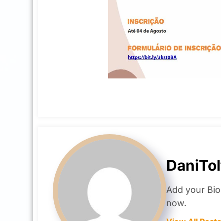
DaniTol
Add your Bio
now.