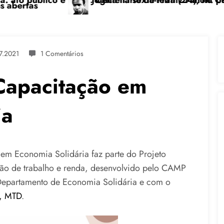
xta-feira (24), no CPERS Sindicato
 de Frantz Fanon: por uma luta anticolonial” dia 24
Feicoop é marc
7.2021
1 Comentários
 Capacitação em
ia
 em Economia Solidária faz parte do Projeto
o de trabalho e renda, desenvolvido pelo CAMP
Departamento de Economia Solidária e com o
S, MTD
.