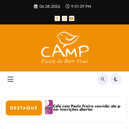
Pular
06.08.2026
9:01:30 PM
para
o
conteúdo
Café com Paulo Freire convida: ato público e pedagógica na sexta-
DESTAQUE
stá com inscrições abertas