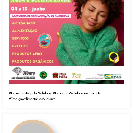
#EconomiaPopularSolidária
#EconomiaSolidáriaAntirracista
#TradiçãoAlimentaNãoViolenta