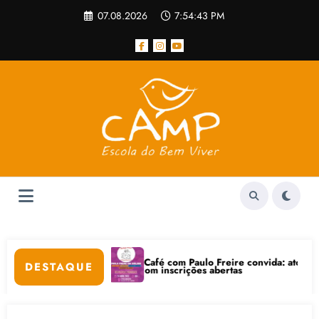
Pular
07.08.2026
7:54:44 PM
para
o
conteúdo
Café com Paulo Freire convida: ato público e pedagógica n
DESTAQUE
ternet está com inscrições abertas