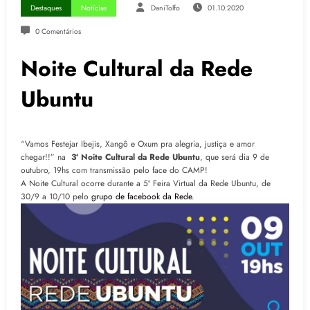
Destaques
Notícias
DaniTolfo
01.10.2020
0 Comentários
Noite Cultural da Rede
Ubuntu
“Vamos Festejar Ibejis, Xangô e Oxum pra alegria, justiça e amor
chegar!!” na
3ª Noite Cultural da Rede Ubuntu
, que será dia 9 de
outubro, 19hs com transmissão pelo face do CAMP!
A Noite Cultural ocorre durante a 5ª Feira Virtual da Rede Ubuntu, de
30/9 a 10/10 pelo
grupo de facebook da Rede
.