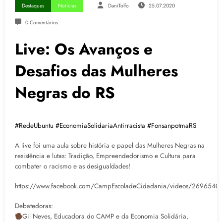
Destaques
Notícias
DaniTolfo
25.07.2020
0 Comentários
Live: Os Avanços e
Desafios das Mulheres
Negras do RS
#
RedeUbuntu
#
EconomiaSolidariaAntirracista
#
FonsanpotmaRS
A live foi uma aula sobre história e papel das Mulheres Negras na
resistência e lutas: Tradição, Empreendedorismo e Cultura para
combater o racismo e as desigualdades!
https://www.facebook.com/CampEscoladeCidadania/videos/269654
Debatedoras:
Gil Neves, Educadora do CAMP e da Economia Solidária,