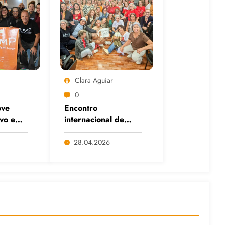
Clara Aguiar
0
ve
Encontro
ivo em
internacional de
itais
Cafés com Paulo
anço
Freire reafirma
28.04.2026
s e da
legado do educador
popular