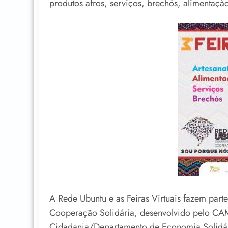
produtos afros, serviços, brechós, alimentaçã
A Rede Ubuntu e as Feiras Virtuais fazem part
Cooperação Solidária, desenvolvido pelo CA
Cidadania/Departamento de Economia Solidár