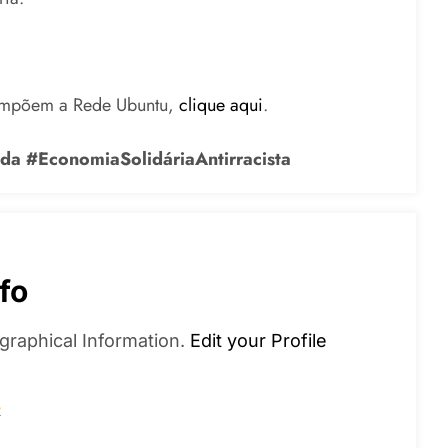
ompõem a Rede Ubuntu,
clique aqui
.
 da #EconomiaSolidáriaAntirracista
fo
graphical Information.
Edit your Profile
s