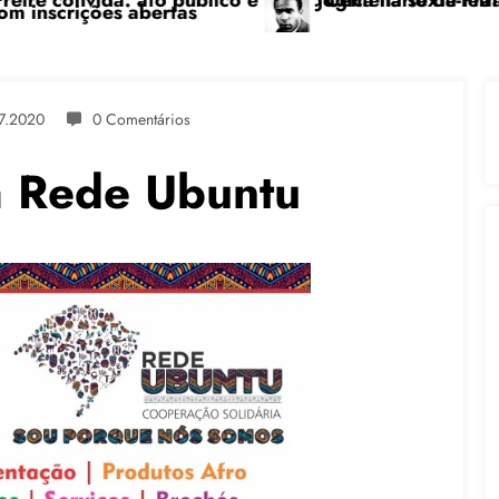
pedagógica na sexta-feira (24), no CPERS Sindicato
“Centenário de Frantz Fanon: por uma luta antic
7.2020
0 Comentários
da Rede Ubuntu