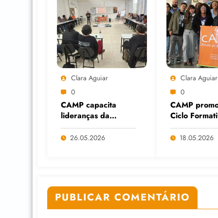
Clara Aguiar
Clara Aguiar
0
0
CAMP capacita
CAMP promo
lideranças da
Ciclo Format
Economia Solidária
Cuidados Dig
em Formação
diante do av
26.05.2026
18.05.2026
Continuada na
das Big Tech
Faculdade do
IA
Assentamento do
MST, em Viamão
(RS)
PUBLICAR COMENTÁRIO