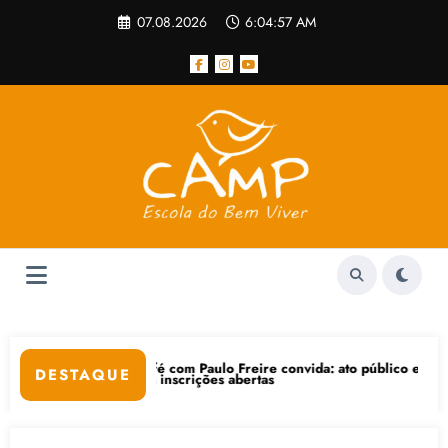
Pular
07.08.2026
6:04:58 AM
para
o
conteúdo
Café com Paulo Freire convida: ato público e pedagógica na sexta-fei
“C
DESTAQUE
 com inscrições abertas