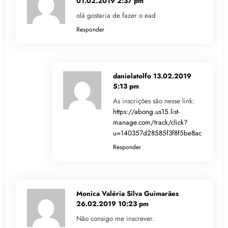
01.02.2019 2:37 pm
olá gostaria de fazer o ead
Responder
danielatolfo
13.02.2019
5:13 pm
As inscrições são nesse link:
https://abong.us15.list-
manage.com/track/click?
u=140357d28585f3f8f5be8ac56&id=
Responder
Monica Valéria Silva Guimarães
26.02.2019 10:23 pm
Não consigo me inscrever.