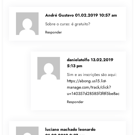
André Gustavo
01.02.2019 10:57 am
Sobre o curso: é gratuito?
Responder
danielatolfo
13.02.2019
5:13 pm
Sim e as inscrições são aqui:
https://abong.us15.list-
manage.com/track/click?
u=140357d28585f3f8f5be8ac56&id=
Responder
luciano machado leonardo